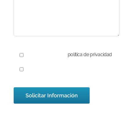
RGPD:
He leído y acepto la
política de privacidad
.
Acepto recibir información comercial sobre
novedades y servicios.